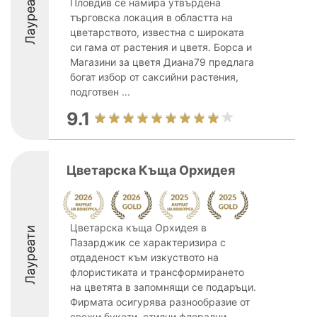
Лауреати
Пловдив се намира утвърдена
търговска локация в областта на
цветарството, известна с широката
си гама от растения и цветя. Борса и
Магазини за цветя Диана79 предлага
богат избор от саксийни растения,
подготвен ...
9.1
Цветарска Къща Орхидея
Цветарска къща Орхидея в
Лауреати
Пазарджик се характеризира с
отдаденост към изкуството на
флористиката и трансформирането
на цветята в запомнящи се подаръци.
Фирмата осигурява разнообразие от
свежи букети, стилни флорални