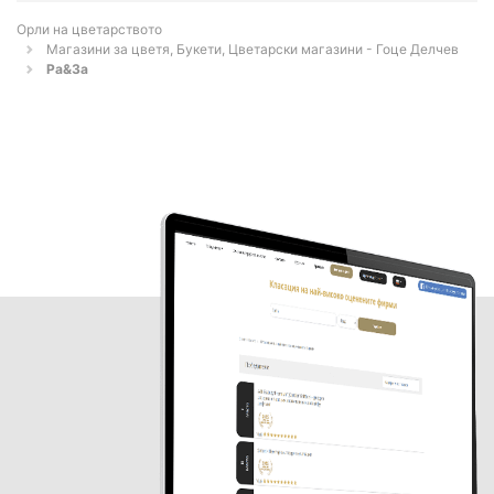
Орли на цветарството
Магазини за цветя, Букети, Цветарски магазини - Гоце Делчев
Ра&За