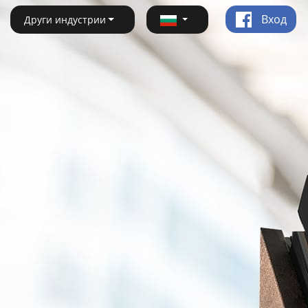
Вход
Други индустрии