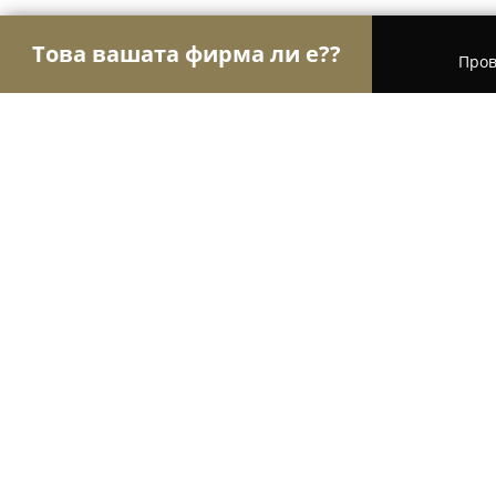
Това вашата фирма ли е??
Пров
Орли на цветарството
Магазини за цветя, Бу
Mirena's Flowers
9.7
(54)
Варна, Varna
Покажи телефонния номер