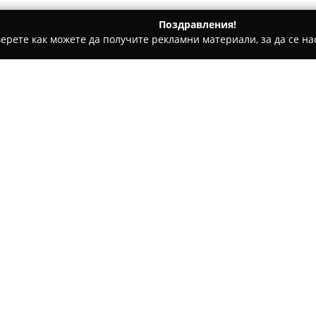
Поздравления!
ерете как можете да получите рекламни материали, за да се нас
кети, Цветарски магазини - Варна
Mirena's Flowers
Относно компанията:
Mirena's Flowers
представляв
Варна, и се отличава с отдад
изживявания посредством цв
в доставка на букети, кошни
аранжировки от засадени и о
зарадват свои близки, без зн
Професионалният екип превр
емоция, като всяка създадена
въздействаща енергия. Сред о