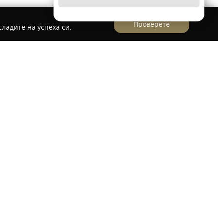
Проверете
ладите на успеха си.
а утвърден магазин за цветя, намиращ се във
еността си към предоставянето на уникални
етни композиции. Магазинът се специализира
ци с цветя и внимателно създавани
трязани растения, като улеснява желаещите да
ачение от разстоянията.
ъща работата с цветя във вдъхновение и
 от тях композиция има своята история и
собеностите на Mirena's Flowers е опцията за