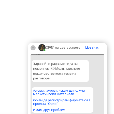
ОРЛИ на цветарството
Live chat
21:40
Здравейте, радваме се да ви
помогнем! 🙂 Моля, кликнете
върху съответната тема на
разговора!
Аз съм лауреат, искам да получа
маркетингови материали
искам да регистрирам фирмата си в
проекта "Орли"
Имам друг проблем