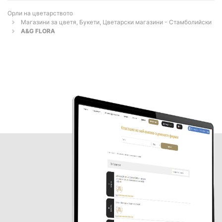
Орли на цветарството
Магазини за цветя, Букети, Цветарски магазини - Стамболийски
A&G FLORA