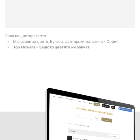
Орли на цветарството
Магазини за цветя, Букети, Цветарски магазини - София
Top Flowers - Защото цветята ни обичат