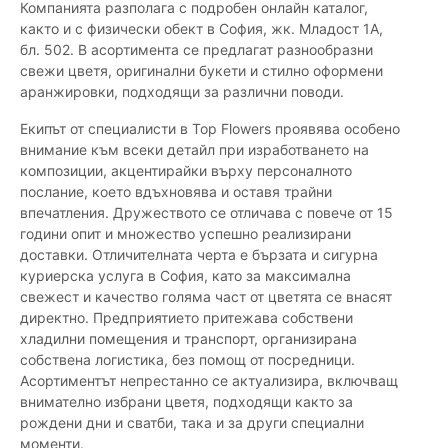
Компанията разполага с подробен онлайн каталог,
както и с физически обект в София, жк. Младост 1А,
бл. 502. В асортимента се предлагат разнообразни
свежи цветя, оригинални букети и стилно оформени
аранжировки, подходящи за различни поводи.
Екипът от специалисти в Top Flowers проявява особено
внимание към всеки детайл при изработването на
композиции, акцентирайки върху персоналното
послание, което вдъхновява и оставя трайни
впечатления. Дружеството се отличава с повече от 15
години опит и множество успешно реализирани
доставки. Отличителната черта е бързата и сигурна
куриерска услуга в София, като за максимална
свежест и качество голяма част от цветята се внасят
директно. Предприятието притежава собствени
хладилни помещения и транспорт, организирана
собствена логистика, без помощ от посредници.
Асортиментът непрестанно се актуализира, включващ
внимателно избрани цветя, подходящи както за
рождени дни и сватби, така и за други специални
моменти.