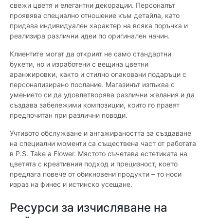
свежи цветя и елегантни декорации. Персоналът
проявява специално отношение към детайла, като
придава индивидуален характер на всяка поръчка и
реализира различни идеи по оригинален начин.
Клиентите могат да открият не само стандартни
букети, но и изработени с вещина цветни
аранжировки, както и стилно опаковани подаръци с
персонализирано послание. Магазинът изпъква с
умението си да удовлетворява различни желания и да
създава забележими композиции, които го правят
предпочитан при различни поводи.
Учтивото обслужване и ангажираността за създаване
на специални моменти са съществена част от работата
в P.S. Take a Flower. Мястото съчетава естетиката на
цветята с креативния подход и прецизност, което
предлага повече от обикновени продукти – то носи
израз на финес и истинско усещане.
Ресурси за изчисляване на