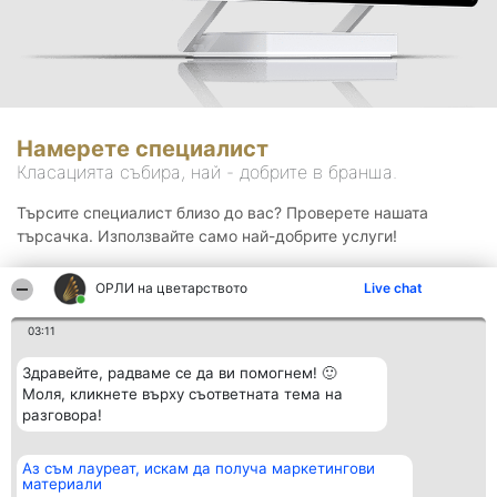
Намерете специалист
Класацията събира, най - добрите в бранша.
Търсите специалист близо до вас? Проверете нашата
търсачка. Използвайте само най-добрите услуги!
ОРЛИ на цветарството
Live chat
Търсене
03:11
Здравейте, радваме се да ви помогнем! 🙂
Моля, кликнете върху съответната тема на
разговора!
Аз съм лауреат, искам да получа маркетингови
Организатор на
Класация
Контакти
материали
класиране
Победители
Контакти