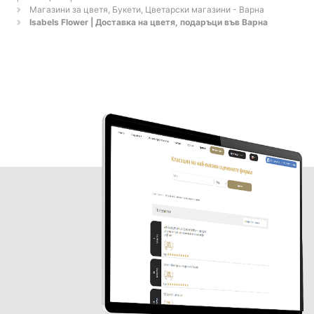
Магазини за цветя, Букети, Цветарски магазини - Варна
Isabels Flower | Доставка на цветя, подаръци във Варна