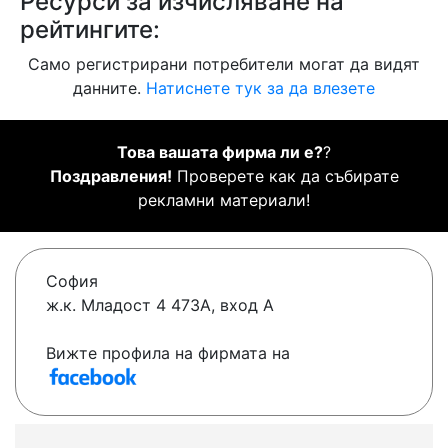
Ресурси за изчисляване на
рейтингите:
Само регистрирани потребители могат да видят
данните.
Натиснете тук за да влезете
Това вашата фирма ли е?
?
Поздравления!
Проверете как да събирате
рекламни материали!
София
ж.к. Младост 4 473А, вход А
Вижте профила на фирмата на