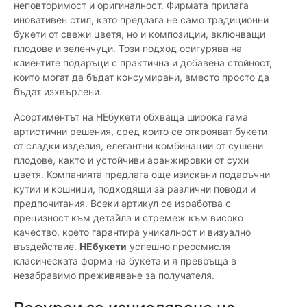
неповторимост и оригиналност. Фирмата прилага
иновативен стил, като предлага не само традиционни
букети от свежи цветя, но и композиции, включващи
плодове и зеленчуци. Този подход осигурява на
клиентите подаръци с практична и добавена стойност,
които могат да бъдат консумирани, вместо просто да
бъдат изхвърлени.
Асортиментът на НЕбукети обхваща широка гама
артистични решения, сред които се открояват букети
от сладки изделия, елегантни комбинации от сушени
плодове, както и устойчиви аранжировки от сухи
цветя. Компанията предлага още изискани подаръчни
кутии и кошници, подходящи за различни поводи и
предпочитания. Всеки артикул се изработва с
прецизност към детайла и стремеж към високо
качество, което гарантира уникалност и визуално
въздействие.
НЕбукети
успешно преосмисля
класическата форма на букета и я превръща в
незабравимо преживяване за получателя.