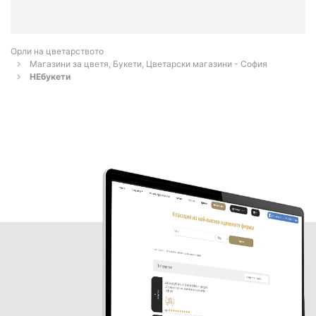
Орли на цветарството
Магазини за цветя, Букети, Цветарски магазини - София
НЕбукети