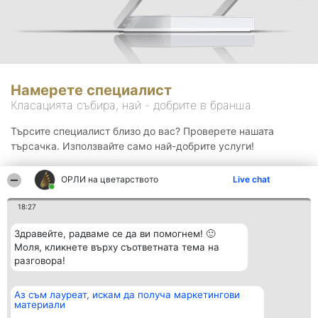
Намерете специалист
Класацията събира, най - добрите в бранша.
Търсите специалист близо до вас? Проверете нашата
търсачка. Използвайте само най-добрите услуги!
ОРЛИ на цветарството
Live chat
Търсене
18:27
Здравейте, радваме се да ви помогнем! 🙂
Моля, кликнете върху съответната тема на
разговора!
Аз съм лауреат, искам да получа маркетингови
Организатор на
Класация
Контакти
материали
класиране
Победители
Контакти
Beautiful Company S.R.L.
Списък на