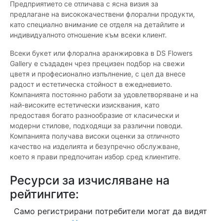
Предприятието се отличава с ясна визия за
предлагане на висококачествени флорални продукти,
като специално внимание се отделя на детайлите и
индивидуалното отношение към всеки клиент.
Всеки букет или флорална аранжировка в DS Flowers
Gallery е създаден чрез прецизен подбор на свежи
цветя и професионално изпълнение, с цел да внесе
радост и естетическа стойност в ежедневието.
Компанията постоянно работи за удовлетворяване и на
най-високите естетически изисквания, като
предоставя богато разнообразие от класически и
модерни стилове, подходящи за различни поводи.
Компанията получава високи оценки за отличното
качество на изделията и безупречно обслужване,
което я прави предпочитан избор сред клиентите.
Ресурси за изчисляване на
рейтингите:
Само регистрирани потребители могат да видят