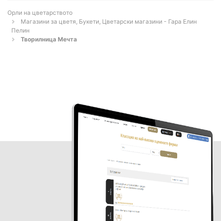
Орли на цветарството
Магазини за цветя, Букети, Цветарски магазини - Гара Елин
Пелин
Творилница Мечта