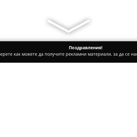
Поздравления!
ерете как можете да получите рекламни материали, за да се нас
кети, Цветарски магазини - Велико Търново
Флори-Н2
Относно компанията:
Флори-Н2
ООД е добре устан
във Велико Търново, което им
специализирани услуги в сфе
компанията обхваща професи