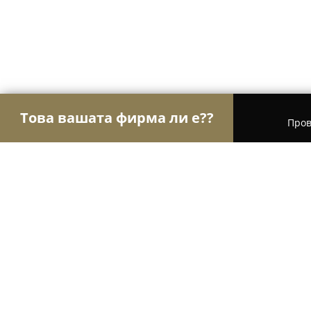
Това вашата фирма ли е??
Пров
Орли на цветарството
Магазини за цветя, Бу
Флори-Н2