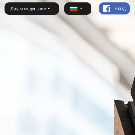
Вход
Други индустрии