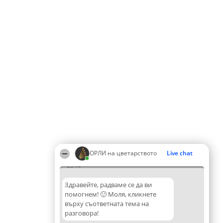
ОРЛИ на цветарството
Live chat
23:14
Здравейте, радваме се да ви
помогнем! 🙂 Моля, кликнете
върху съответната тема на
разговора!