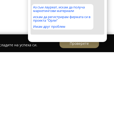
Аз съм лауреат, искам да получа
маркетингови материали
искам да регистрирам фирмата си в
проекта "Орли"
Имам друг проблем
Проверете
ладите на успеха си.
овено дружество, създадено през 1994 година
а за цел да създава хармония и естетика чрез
рата на ландшафтния дизайн. Дейността на
онално озеленяване, проектиране,