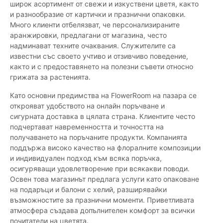
широк асортимент от свежи и изкуствени цветя, както
и разнообразие от картички и празнични опаковки.
Много клиенти отбелязват, че персонализираните
аранжировки, предлагани от магазина, често
надминават техните очаквания. Служителите са
известни със своето учтиво и отзивчиво поведение,
както и с предоставянето на полезни съвети относно
грижата за растенията.
Като основни предимства на FlowerRoom на пазара се
открояват удобството на онлайн поръчване и
сигурната доставка в цялата страна. Клиентите често
подчертават навременността и точността на
получаването на поръчаните продукти. Компанията
поддържа високо качество на флоралните композиции
и индивидуален подход към всяка поръчка,
осигуряващи удовлетворение при всякакви поводи.
Освен това магазинът предлага услуги като опаковане
на подаръци и балони с хелий, разширявайки
възможностите за празнични моменти. Приветливата
атмосфера създава допълнителен комфорт за всички
почитатели на цветята.