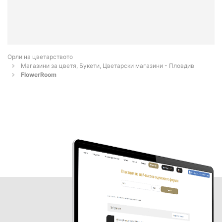
Орли на цветарството
Магазини за цветя, Букети, Цветарски магазини - Пловдив
FlowerRoom