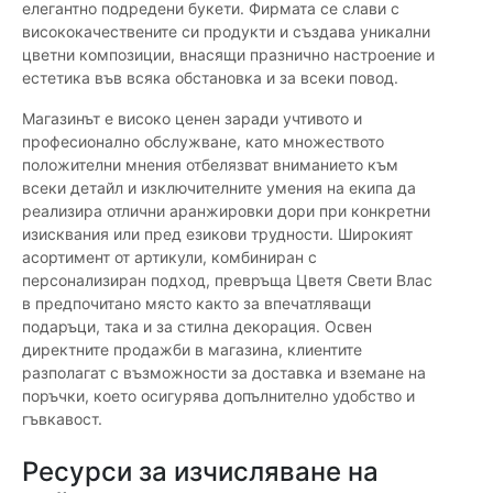
елегантно подредени букети. Фирмата се слави с
висококачествените си продукти и създава уникални
цветни композиции, внасящи празнично настроение и
естетика във всяка обстановка и за всеки повод.
Магазинът е високо ценен заради учтивото и
професионално обслужване, като множеството
положителни мнения отбелязват вниманието към
всеки детайл и изключителните умения на екипа да
реализира отлични аранжировки дори при конкретни
изисквания или пред езикови трудности. Широкият
асортимент от артикули, комбиниран с
персонализиран подход, превръща Цветя Свети Влас
в предпочитано място както за впечатляващи
подаръци, така и за стилна декорация. Освен
директните продажби в магазина, клиентите
разполагат с възможности за доставка и вземане на
поръчки, което осигурява допълнително удобство и
гъвкавост.
Ресурси за изчисляване на