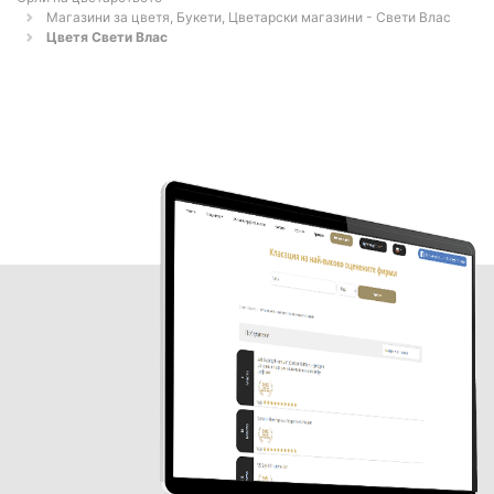
Магазини за цветя, Букети, Цветарски магазини - Свети Влас
Цветя Свети Влас