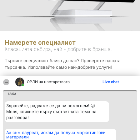
Намерете специалист
Класацията събира, най - добрите в бранша.
Търсите специалист близо до вас? Проверете нашата
търсачка. Използвайте само най-добрите услуги!
ОРЛИ на цветарството
Live chat
Търсене
18:53
Здравейте, радваме се да ви помогнем! 🙂
Моля, кликнете върху съответната тема на
разговора!
Аз съм лауреат, искам да получа маркетингови
Организатор на
Класация
Контакти
материали
класиране
Победители
Контакти