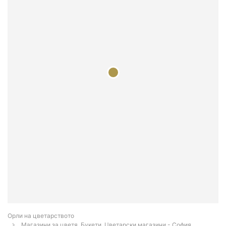
Орли на цветарството
Магазини за цветя, Букети, Цветарски магазини - София