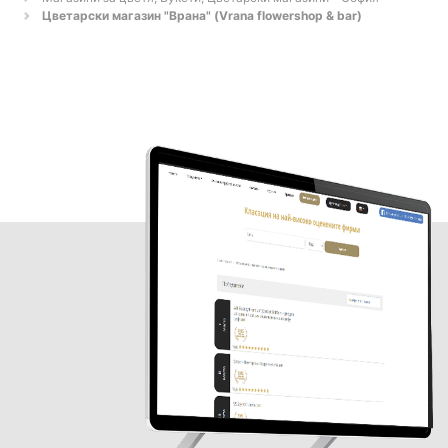
Цветарски магазин "Врана" (Vrana flowershop & bar)