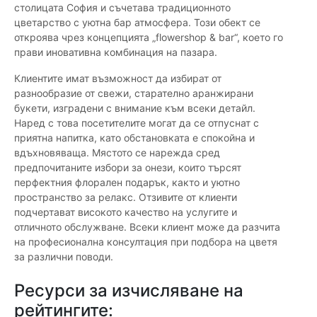
столицата София и съчетава традиционното
цветарство с уютна бар атмосфера. Този обект се
откроява чрез концепцията „flowershop & bar“, което го
прави иновативна комбинация на пазара.
Клиентите имат възможност да избират от
разнообразие от свежи, старателно аранжирани
букети, изградени с внимание към всеки детайл.
Наред с това посетителите могат да се отпуснат с
приятна напитка, като обстановката е спокойна и
вдъхновяваща. Мястото се нарежда сред
предпочитаните избори за онези, които търсят
перфектния флорален подарък, както и уютно
пространство за релакс. Отзивите от клиенти
подчертават високото качество на услугите и
отличното обслужване. Всеки клиент може да разчита
на професионална консултация при подбора на цветя
за различни поводи.
Ресурси за изчисляване на
рейтингите: