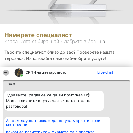
Намерете специалист
Класацията събира, най - добрите в бранша.
Търсите специалист близо до вас? Проверете нашата
търсачка. Използвайте само най-добрите услуги!
ОРЛИ на цветарството
Live chat
Търсене
20:04
Здравейте, радваме се да ви помогнем! 🙂
Моля, кликнете върху съответната тема на
разговора!
Аз съм лауреат, искам да получа маркетингови
Организатор на
Класация
Контакти
материали
класиране
Победители
Контакти
Beautiful Company S.R.L.
Списък на
искам да регистрирам фирмата си в проекта