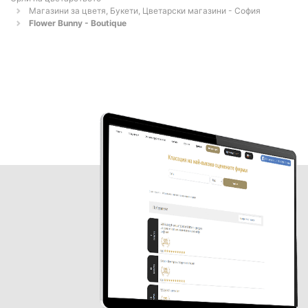
Магазини за цветя, Букети, Цветарски магазини - София
Flower Bunny - Boutique