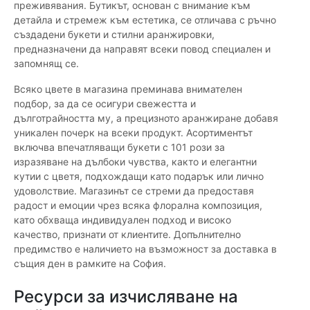
преживявания. Бутикът, основан с внимание към
детайла и стремеж към естетика, се отличава с ръчно
създадени букети и стилни аранжировки,
предназначени да направят всеки повод специален и
запомнящ се.
Всяко цвете в магазина преминава внимателен
подбор, за да се осигури свежестта и
дълготрайността му, a прецизното аранжиране добавя
уникален почерк на всеки продукт. Асортиментът
включва впечатляващи букети с 101 рози за
изразяване на дълбоки чувства, както и елегантни
кутии с цветя, подхождащи като подарък или лично
удоволствие. Магазинът се стреми да предоставя
радост и емоции чрез всяка флорална композиция,
като обхваща индивидуален подход и високо
качество, признати от клиентите. Допълнително
предимство е наличието на възможност за доставка в
същия ден в рамките на София.
Ресурси за изчисляване на