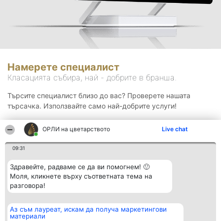
Намерете специалист
Класацията събира, най - добрите в бранша.
Търсите специалист близо до вас? Проверете нашата
търсачка. Използвайте само най-добрите услуги!
ОРЛИ на цветарството
Live chat
Търсене
09:31
Здравейте, радваме се да ви помогнем! 🙂
Моля, кликнете върху съответната тема на
разговора!
Аз съм лауреат, искам да получа маркетингови
Организатор на
Класация
Контакти
материали
класиране
Победители
Контакти