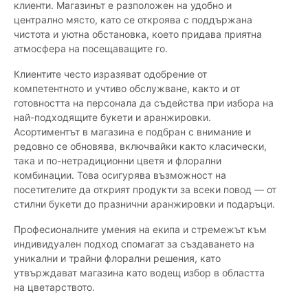
клиенти. Магазинът е разположен на удобно и
централно място, като се откроява с поддържана
чистота и уютна обстановка, което придава приятна
атмосфера на посещаващите го.
Клиентите често изразяват одобрение от
компетентното и учтиво обслужване, както и от
готовността на персонала да съдейства при избора на
най-подходящите букети и аранжировки.
Асортиментът в магазина е подбран с внимание и
редовно се обновява, включвайки както класически,
така и по-нетрадиционни цветя и флорални
комбинации. Това осигурява възможност на
посетителите да открият продукти за всеки повод — от
стилни букети до празнични аранжировки и подаръци.
Професионалните умения на екипа и стремежът към
индивидуален подход спомагат за създаването на
уникални и трайни флорални решения, като
утвърждават магазина като водещ избор в областта
на цветарството.